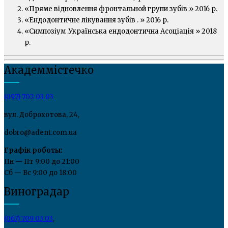
«Пряме відновлення фронтальной групи зубів » 2016 р.
«Ендодонтичне лікування зубів . » 2016 р.
«Симпозіум .Українська ендодонтична Асоціація » 2018
р.
Академмістечко
(097) 702 03 03
вул. Доброхотова, 24,
dobro@adent.com.ua
Графік роботы:
Пн — Пт 9:00 до 21:00
Сб — Вс 9:00 до 18:00
Виноградар
(067) 709 03 03
,