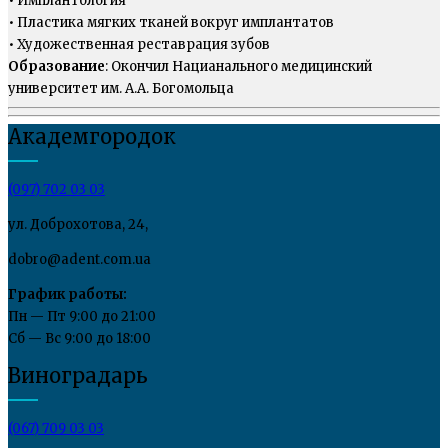
• Имплантология
• Пластика мягких тканей вокруг имплантатов
• Художественная реставрация зубов
Образование
: Окончил Нацианального медицинский
университет им. А.А. Богомольца
Академгородок
(097) 702 03 03
ул. Доброхотова, 24,
dobro@adent.com.ua
График работы:
Пн — Пт 9:00 до 21:00
Сб — Вс 9:00 до 18:00
Виноградарь
(067) 709 03 03