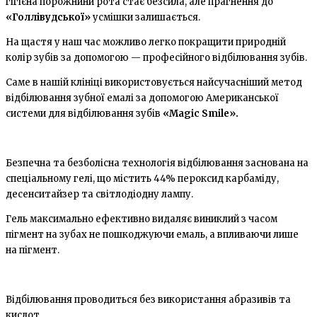
гігієна порожнини рота стає безсила, але прагнення до
«Голлівудської»
усмішки залишається.
На щастя у наш час можливо легко покращити природній
колір зубів за допомогою — професійного відбілювання зубів.
Саме в нашій клініці використовується найсучасніший метод
відбілювання зубної емалі за допомогою Американської
системи для відбілювання зубів
«Magic Smile».
Безпечна та безболісна технологія відбілювання заснована на
спеціальному гелі, що містить 44% пероксид карбаміду,
десенситайзер та світлодіодну лампу.
Гель максимально ефективно видаляє виниклий з часом
пігмент на зубах не пошкоджуючи емаль, а впливаючи лише
на пігмент.
Відбілювання проводиться без використання абразивів та
кислот.