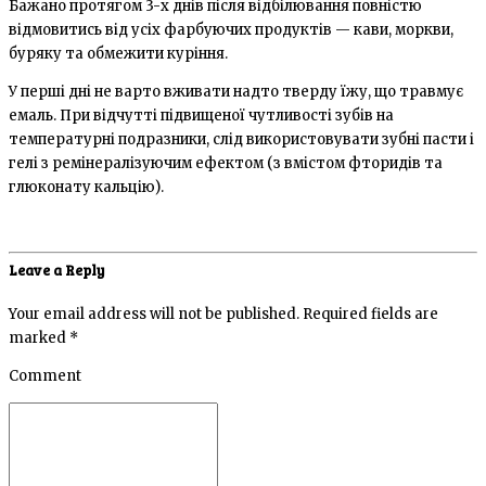
Бажано протягом 3-х днів після відбілювання повністю
відмовитись від усіх фарбуючих продуктів — кави, моркви,
буряку та обмежити куріння.
У перші дні не варто вживати надто тверду їжу, що травмує
емаль. При відчутті підвищеної чутливості зубів на
температурні подразники, слід використовувати зубні пасти і
гелі з ремінералізуючим ефектом (з вмістом фторидів та
глюконату кальцію).
Leave a Reply
Your email address will not be published. Required fields are
marked *
Comment