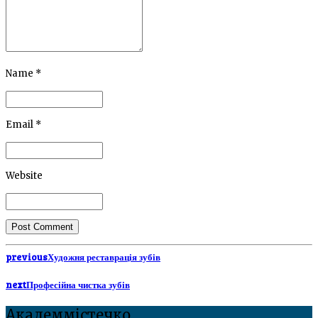
Name *
Email *
Website
Post Comment
previous
Художня реставрація зубів
next
Професійна чистка зубів
Академмістечко