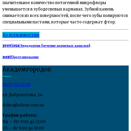
значительное количество потогенной микрофлоры
уменьшается в зубодесневых карманах. Зубной камень
снимается из всех поверхностей, после чего зубы полируются
специальными пастами, которые часто содержат фтор.
Ко всем новостям
previous
Эндодонтия (лечение корневых каналов)
next
Протезирование
Академгородок
(097) 702 03 03
ул. Доброхотова, 24,
dobro@adent.com.ua
График работы:
Пн — Пт 9:00 до 21:00
Сб — Вс 9:00 до 18:00