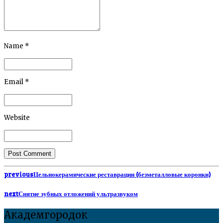
Name *
Email *
Website
Post Comment
previous
Цельнокерамические реставрации (безметалловые коронки)
next
Снятие зубных отложений ультразвуком
Академгородок