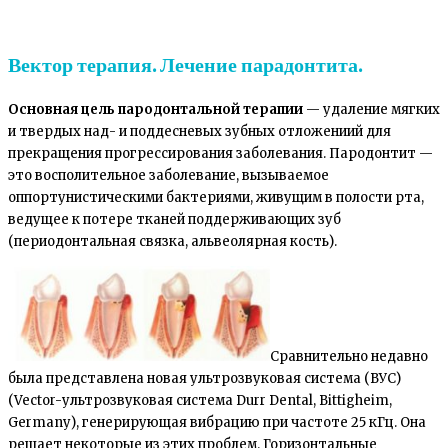
Вектор терапия. Лечение парадонтита.
Основная цель пародонтальной терапии
— удаление мягких
и твердых над- и поддесневых зубных отложениий для
прекращения прогрессирования заболевания. Пародонтит —
это восполительное заболевание, вызываемое
оппортунистическими бактериями, живущим в полости рта,
ведущее к потере тканей поддерживающих зуб
(периодонтальная связка, альвеолярная кость).
Сравнительно недавно
была представлена новая ультрозвуковая система (ВУС)
(Vector-ультрозвуковая система Durr Dental, Bittigheim,
Germany), генерирующая вибрацию при частоте 25 кГц. Она
решает некоторые из этих проблем. Горизонтальные