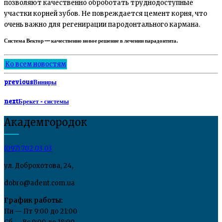
позволяют качественно оброботать труднодоступные
участки корней зубов. Не повреждается цемент корня, что
очень важно для регенирации пародонтального кармана.
Система Вектор — качественно новое решение в лечении парадонтита.
Ко всем новостям
previous
Виниры
next
Брекет - системы
Академгородок
(097) 702 03 03
ул. Доброхотова, 24,
dobro@adent.com.ua
График работы:
Пн — Пт 9:00 до 21:00