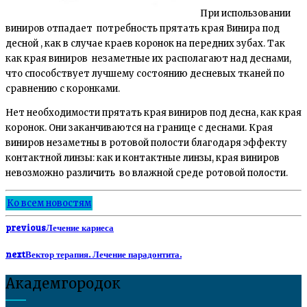
При использовании
виниров отпадает потребность прятать края Винира под
десной , как в случае краев коронок на передних зубах. Так
как края виниров незаметные их располагают над деснами,
что способствует лучшему состоянию десневых тканей по
сравнению с коронками.
Нет необходимости прятать края виниров под десна, как края
коронок. Они заканчиваются на границе с деснами. Края
виниров незаметны в ротовой полости благодаря эффекту
контактной линзы: как и контактные линзы, края виниров
невозможно различить во влажной среде ротовой полости.
Ко всем новостям
previous
Лечение кариеса
next
Вектор терапия. Лечение парадонтита.
Академгородок